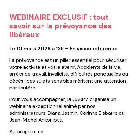
Que faire en cas de carrières multiples ?
Documents utiles
Les différents types d’aides
Le cumul emploi-retraite
WEBINAIRE EXCLUSIF : tout
savoir sur la prévoyance des
Démarches à suivre
Le conjoint-collaborateur
Sourd ou malentendant ?
libéraux
Mon espace personnel
Le 10 mars 2026 à 13h – En visioconférence
Nous contacter
La prévoyance est un pilier essentiel pour sécuriser
F.A.Q.
votre activité et votre avenir. Accidents de la vie,
arrêts de travail, invalidité, difficultés ponctuelles ou
décès : ces sujets sensibles méritent une attention
OK
particulière.
Pour vous accompagner, la CARPV organise un
webinaire exceptionnel animé par nos
administrateurs, Diana Jasmin, Corinne Bisbarre et
Jean-Michel Antoniotti.
Au programme :