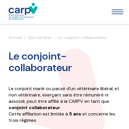
La CARPV
Accueil
>
Vos retraites
>
Le conjoint-collaborateur
Nos missions
Le conjoint-
Vos retraites
Notre organisation
collaborateur
Qui doit cotiser ?
Nos publications
Votre prévoyance
Les retraites de base, complémentaire et réversion
La prévoyance
Le conjoint marié ou pacsé d’un vétérinaire libéral, et
Préparez votre retraite
non vétérinaire, exerçant sans être rémunéré ni
Vos indemnités journalières
La rente d’invalidité, de survie et d’éducation
associé, peut être affilié à la CARPV en tant que
Comprendre vos cotisations et vos appels de
conjoint collaborateur
.
cotisations
Indemnités journalières courtes
Le capital décès
Cette affiliation est limitée à
5 ans
et concerne les
L’action sociale
Simuler sa retraite
Indemnités journalières longues
trois régimes.
Le FAS (Fonds d’action sociale)