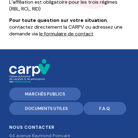
L’affiliation est obligatoire pour les trois régimes
Que faire en cas de carrières multiples ?
Documents utiles
(RBL, RCL, RID)
Les différents types d’aides
Le cumul emploi-retraite
Pour toute question sur votre situation
,
Démarches à suivre
contactez directement la CARPV ou adressez une
Le conjoint-collaborateur
Sourd ou malentendant ?
demande via
le formulaire de contact
Mon espace personnel
Nous contacter
F.A.Q.
OK
MARCHÉS PUBLICS
DOCUMENTS UTILES
F.A.Q.
NOUS CONTACTER
64 avenue Raymond Poincaré