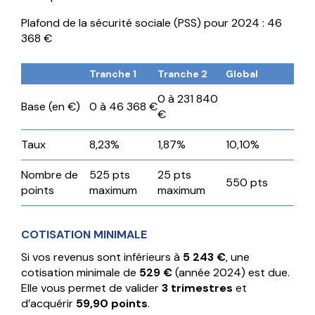
Plafond de la sécurité sociale (PSS) pour 2024 : 46
368 €
Tranche 1
Tranche 2
Global
0 à 231 840
Base (en €)
0 à 46 368 €
€
Taux
8,23%
1,87%
10,10%
Nombre de
525 pts
25 pts
550 pts
points
maximum
maximum
COTISATION MINIMALE
Si vos revenus sont inférieurs à
5 243 €
, une
cotisation minimale de
529 €
(année 2024) est due.
Elle vous permet de valider
3 trimestres
et
d’acquérir
59,90 points
.