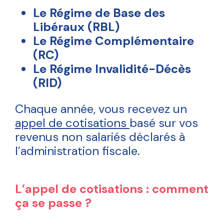
Que faire en cas de carrières multiples ?
Le Régime de Base des
Documents utiles
Les différents types d’aides
Le cumul emploi-retraite
Libéraux (RBL)
Le Régime Complémentaire
Démarches à suivre
Le conjoint-collaborateur
Sourd ou malentendant ?
(RC)
Le Régime Invalidité-Décès
Mon espace personnel
(RID)
Nous contacter
F.A.Q.
Chaque année, vous recevez un
appel de cotisations
basé sur vos
OK
revenus non salariés déclarés à
l’administration fiscale.
L’appel de cotisations : comment
ça se passe ?