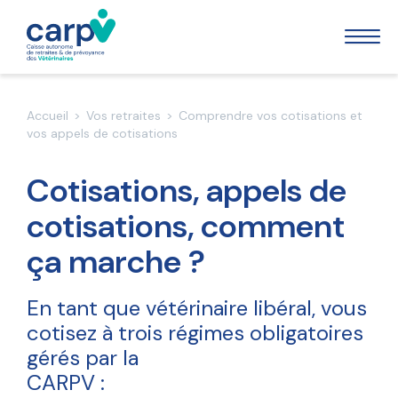
La CARPV
Accueil
>
Vos retraites
>
Comprendre vos cotisations et
vos appels de cotisations
Nos missions
Vos retraites
Cotisations, appels de
Notre organisation
Qui doit cotiser ?
cotisations, comment
Nos publications
Votre prévoyance
Les retraites de base, complémentaire et réversion
ça marche ?
La prévoyance
Préparez votre retraite
Vos indemnités journalières
En tant que vétérinaire libéral, vous
La rente d’invalidité, de survie et d’éducation
Comprendre vos cotisations et vos appels de
cotisez à trois régimes obligatoires
cotisations
Indemnités journalières courtes
Le capital décès
gérés par la
L’action sociale
Simuler sa retraite
Indemnités journalières longues
CARPV :
Le FAS (Fonds d’action sociale)