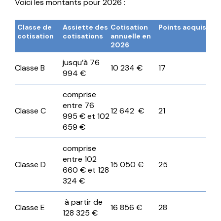
Voici les montants pour 2026 :
Classe de
Assiette des
Cotisation
Points acquis
cotisation
cotisations
annuelle en
2026
jusqu’à 76
Classe B
10 234 €
17
994 €
comprise
entre 76
Classe C
12 642 €
21
995 € et 102
659 €
comprise
entre 102
Classe D
15 050 €
25
660 € et 128
324 €
à partir de
Classe E
16 856 €
28
128 325 €