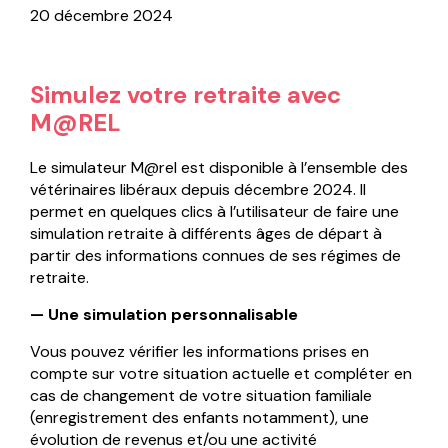
Que faire en cas de carrières multiples ?
20 décembre 2024
Documents utiles
Les différents types d’aides
Le cumul emploi-retraite
Démarches à suivre
Le conjoint-collaborateur
Simulez votre retraite avec
Sourd ou malentendant ?
M@REL
Mon espace personnel
Le simulateur M@rel est disponible à l’ensemble des
Nous contacter
vétérinaires libéraux depuis décembre 2024. Il
F.A.Q.
permet en quelques clics à l’utilisateur de faire une
simulation retraite à différents âges de départ à
partir des informations connues de ses régimes de
OK
retraite.
— Une simulation personnalisable
Vous pouvez vérifier les informations prises en
compte sur votre situation actuelle et compléter en
cas de changement de votre situation familiale
(enregistrement des enfants notamment), une
évolution de revenus et/ou une activité