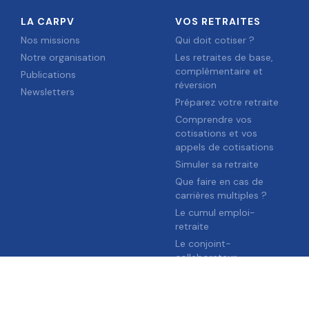
LA CARPV
VOS RETRAITES
Nos missions
Qui doit cotiser ?
Notre organisation
Les retraites de base,
complémentaire et
Publications
réversion
Newsletters
Préparez votre retraite
Comprendre vos
cotisations et vos
appels de cotisations
Simuler sa retraite
Que faire en cas de
carrières multiples ?
Le cumul emploi-
retraite
Le conjoint-
collaborateur
VOTRE PRÉVOYANCE
VOS INDEMNITÉS
JOURNALIÈRES
La prévoyance